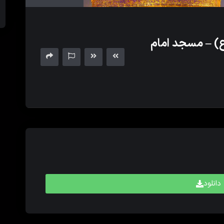
های
بالا
و
) – مسجد امام
پایین
برای
کم
و
زیاد
کردن
حجم
صدا
استفاده
کنید.
دانلود