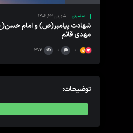
کننده
صدا
مناسبتی
شهریور ۲۳, ۱۴۰۲
شهادت پیامبر(ص) و امام حسن(ع
مهدی قائم
372
0
0
توضیحات: