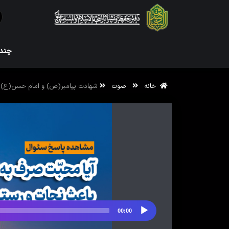
ویژه نامه رم
چندر
خانه
صوت
شهادت پیامبر(ص) و امام حسن(ع) 
ویژه نامه رم
00:00
پخش