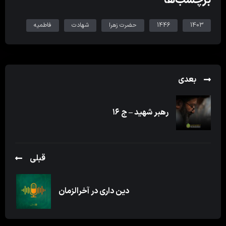
1403
1446
حضرت زهرا
شهادت
فاطمیه
بعدی
رهبر شهید – ج ۱۶
قبلی
دین داری در آخرالزمان