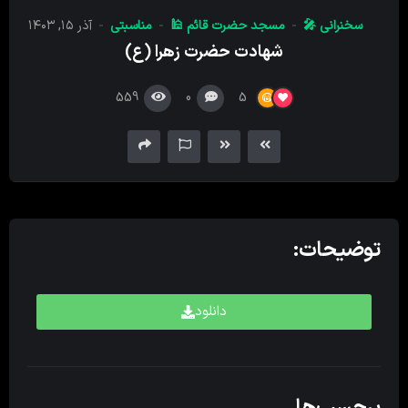
کننده
سخنرانی 🎤
مسجد حضرت قائم 🕌
مناسبتی
آذر ۱۵, ۱۴۰۳
صدا
شهادت حضرت زهرا (ع)
559
0
5
توضیحات:
دانلود
برچسب‌ها