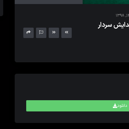
های
بالا
و
دایش سردار
پایین
برای
کم
و
زیاد
کردن
حجم
صدا
استفاده
کنید.
دانلود