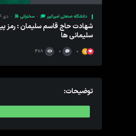
کننده
صدا
دانشگاه صنعتی امیرکبیر 🎓
سخنرانی 🎤
دی ۱۴, ۱۳۹۸
شهادت حاج قاسم سلیمان : رمز پی
سلیمانی ها
478
0
0
توضیحات: