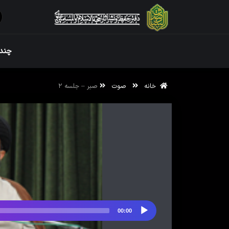
ویژه نامه رم
چندر
خانه
صوت
صبر – جلسه ۲
ویژه نامه رم
00:00
پخش