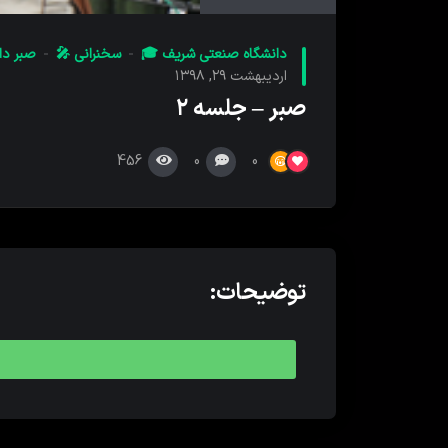
کننده
صدا
دانشگاه صنعتی شریف 🎓
سخنرانی 🎤
صبر دا
اردیبهشت ۲۹, ۱۳۹۸
صبر – جلسه ۲
456
0
0
توضیحات: