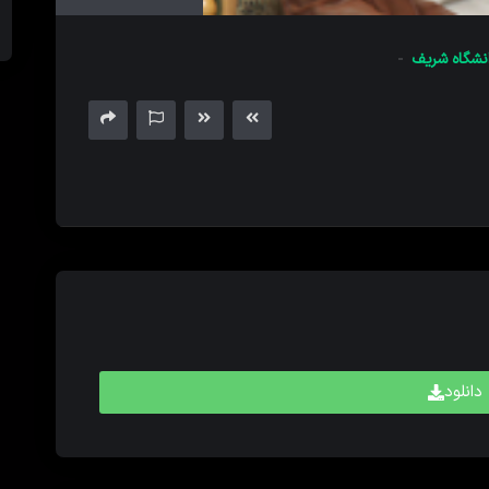
های
بالا
نشگاه شریف
و
پایین
برای
کم
و
زیاد
کردن
حجم
صدا
استفاده
کنید.
دانلود