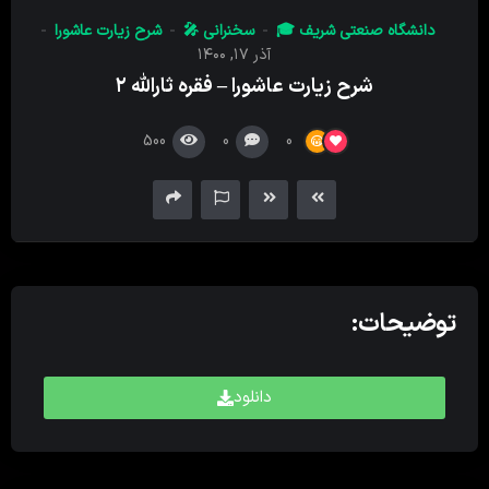
کننده
دانشگاه صنعتی شریف 🎓
سخنرانی 🎤
شرح زیارت عاشورا
صدا
آذر ۱۷, ۱۴۰۰
شرح زیارت عاشورا – فقره ثارالله ۲
500
0
0
توضیحات:
دانلود