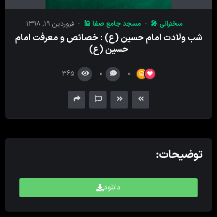
پخش
کننده
سخنرانی 🎤
مسجد جامع صفا 🕌
فروردین ۱۹, ۱۳۹۸
صدا
شب ولادت امام حسین (ع) : خصائص و معرفت امام
حسین (ع)
365
0
0
توضیحات:
دانلود