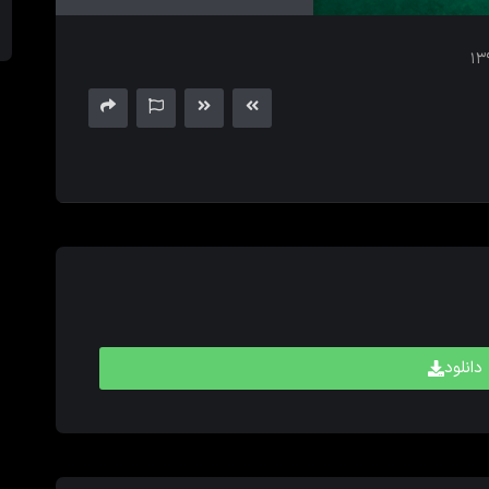
های
بالا
و
پایین
برای
کم
و
زیاد
کردن
حجم
صدا
استفاده
کنید.
دانلود