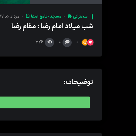
کننده
صدا
سخنرانی 🎤
مسجد جامع صفا 🕌
مرداد ۵, ۱۳۹۷
شب میلاد امام رضا : مقام رضا
326
0
0
توضیحات: