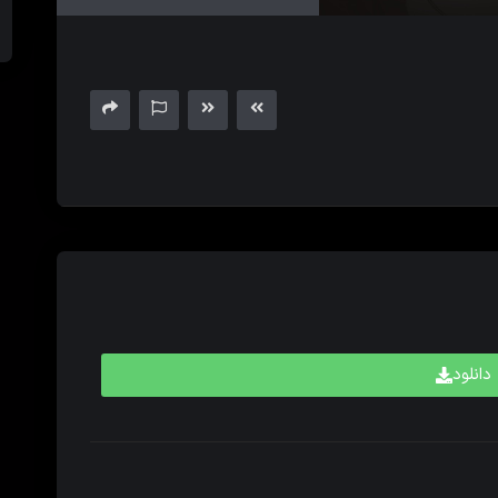
های
بالا
و
پایین
برای
کم
و
زیاد
کردن
حجم
صدا
استفاده
کنید.
دانلود