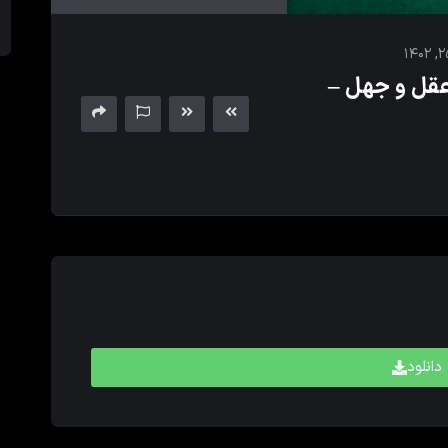
های
بالا
و
قل و جهل –
پایین
برای
کم
و
زیاد
کردن
حجم
صدا
استفاده
کنید.
دانلود