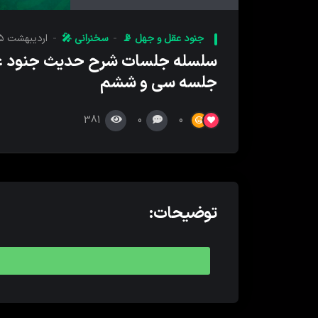
کننده
صدا
جنود عقل و جهل 📡
سخنرانی 🎤
اردیبهشت ۲۵, ۱۴۰۲
سلسله جلسات شرح حدیث جنود ع
جلسه سی و ششم
381
0
0
توضیحات: