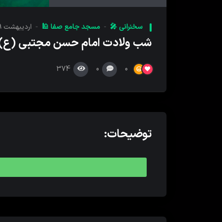
کننده
صدا
سخنرانی 🎤
مسجد جامع صفا 🕌
اردیبهشت ۱۹, ۱۳۹۹
شب ولادت امام حسن مجتبی (ع) :
374
0
0
توضیحات: