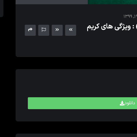
های
بالا
و
 ویژگی های کریم
پایین
برای
کم
و
زیاد
کردن
حجم
صدا
استفاده
کنید.
دانلود