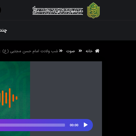
ویژه نامه رم
چندر
خانه
صوت
شب ولادت امام حسن مجتبی (ع) : و
ویژه نامه رم
00:00
پخش