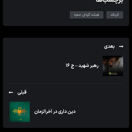
کربلاء
هیئت گردان حمزه
بعدی
رهبر شهید – ج ۱۶
قبلی
دین داری در آخرالزمان