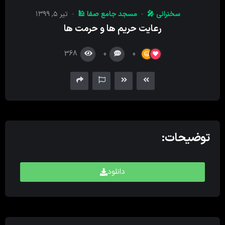
کننده
سخنرانی 🎤
مسجد جامع صفا 🕌
تیر ۵, ۱۳۹۹
صدا
رعایت حریم ها و حرمت ها
368
0
0
توضیحات:
دانلود