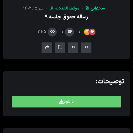
کننده
سخنرانی 🎤
مواعظ العددیه 📡
تیر ۱۵, ۱۴۰۲
صدا
رساله حقوق جلسه ۹
345
0
0
توضیحات:
دانلود