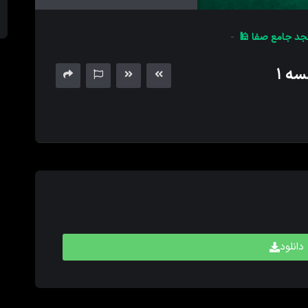
های
بالا
د جامع صفا 🕌
و
پایین
ه ۱
برای
کم
و
زیاد
کردن
حجم
صدا
استفاده
کنید.
دانلود