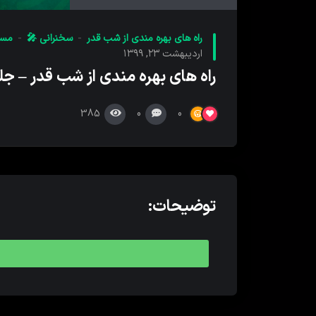
کننده
صدا
راه های بهره مندی از شب قدر
سخنرانی 🎤
مسج
اردیبهشت ۲۳, ۱۳۹۹
راه های بهره مندی از شب قدر – جلس
385
0
0
توضیحات: