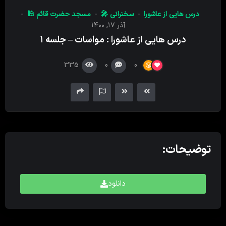
کننده
درس‌ هایی از عاشورا
سخنرانی 🎤
مسجد حضرت قائم 🕌
صدا
آذر ۱۷, ۱۴۰۰
درس‌ هایی از عاشورا : مواسات – جلسه ۱
335
0
0
توضیحات:
دانلود