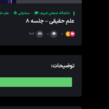
کننده
صدا
دانشگاه صنعتی شریف 🎓
سخنرانی 🎤
علم حقیقی 
علم حقیقی – جلسه ۸
702
0
0
توضیحات: