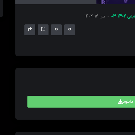
های
بالا
1402-03
دی ۱۶, ۱۴۰۲
و
پایین
برای
کم
و
زیاد
کردن
حجم
صدا
استفاده
کنید.
دانلود