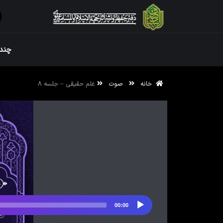
ویژه نامه رم
چندر
خانه
صوت
علم حقیقی – جلسه ۸
ویژه نامه رم
00:00
پخش