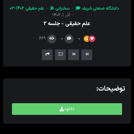
کننده
دانشگاه صنعتی شریف 🎓
سخنرانی 🎤
علم حقیقی 1402-03
صدا
آذر ۱, ۱۴۰۲
علم حقیقی – جلسه ۲
669
0
0
توضیحات:
دانلود