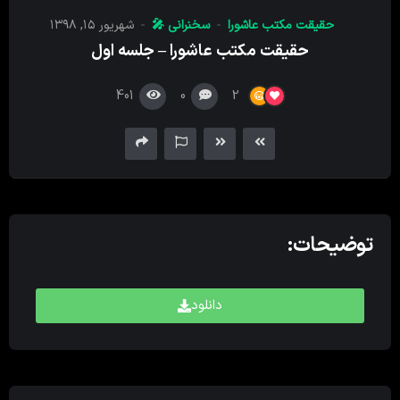
کننده
حقیقت مکتب عاشورا
سخنرانی 🎤
شهریور ۱۵, ۱۳۹۸
صدا
حقیقت مکتب عاشورا – جلسه اول
401
0
2
توضیحات:
دانلود