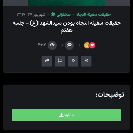
پخش
کننده
حقیقت سفینة النجاة
سخنرانی 🎤
شهریور ۲۷, ۱۳۹۷
صدا
حقیقت سفینه النجاه بودن سیدالشهدا(ع) – جلسه
هفتم
432
0
0
توضیحات:
دانلود