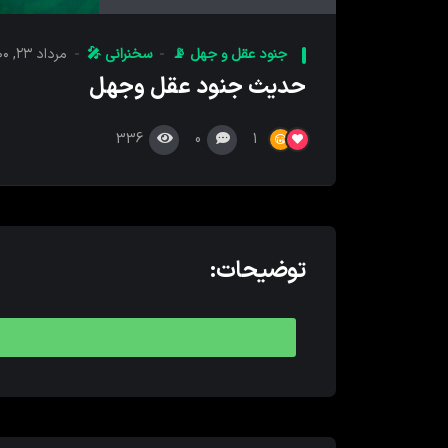
کننده
صدا
جنود عقل و جهل 📡
سخنرانی 🎤
مرداد ۲۳, ۱۴۰۰
حدیث جنود عقل وجهل
336
0
1
توضیحات: