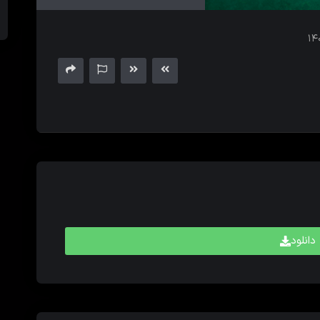
های
بالا
و
پایین
برای
کم
و
زیاد
کردن
حجم
صدا
استفاده
کنید.
دانلود