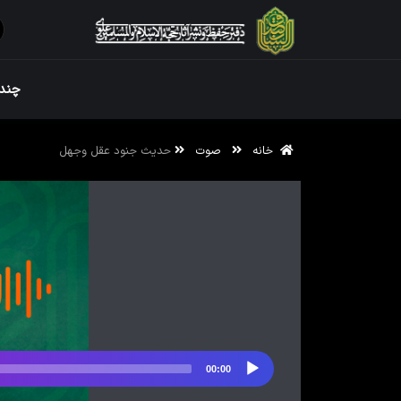
ویژه نامه رم
چندر
خانه
صوت
حدیث جنود عقل وجهل
ویژه نامه رم
00:00
پخش