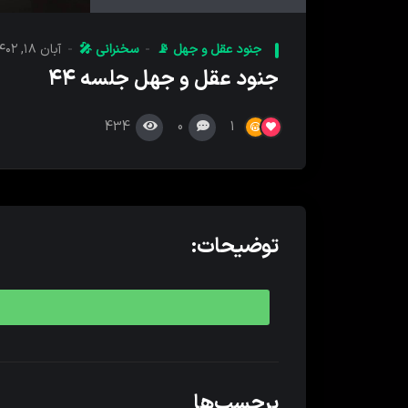
کننده
صدا
جنود عقل و جهل 📡
سخنرانی 🎤
آبان ۱۸, ۱۴۰۲
جنود عقل و جهل جلسه ۴۴
434
0
1
توضیحات:
برچسب‌ها