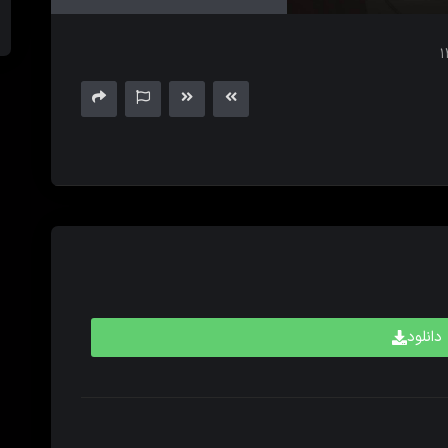
های
بالا
و
پایین
برای
کم
و
زیاد
کردن
حجم
صدا
استفاده
کنید.
دانلود