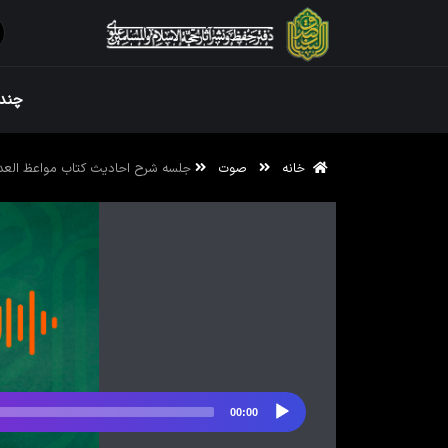
ویژه نامه رم
چندر
خانه
صوت
جلسه شرح احادیث کتاب مواعظ العددیه
ویژه نامه رم
00:00
پخش