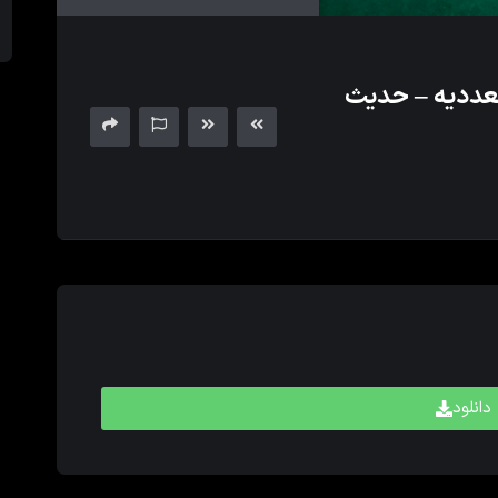
های
بالا
و
عددیه – حدیث
پایین
برای
کم
و
زیاد
کردن
حجم
صدا
استفاده
کنید.
دانلود