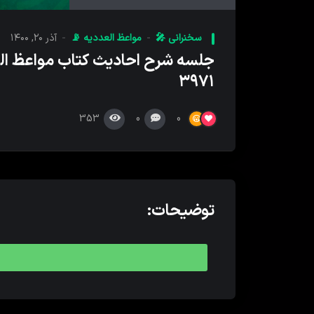
کننده
صدا
سخنرانی 🎤
مواعظ العددیه 📡
آذر ۲۰, ۱۴۰۰
جلسه شرح احادیث کتاب مواعظ ال
۳۹۷۱
353
0
0
توضیحات: