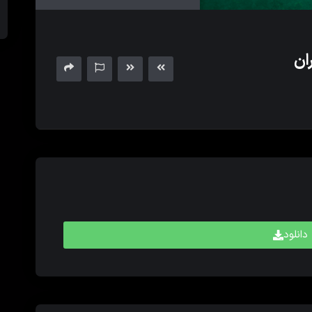
های
بالا
و
پایین
برای
کم
و
زیاد
کردن
حجم
صدا
استفاده
کنید.
دانلود