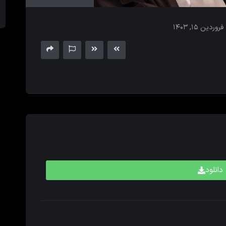
های
بالا
فروردین ۱۵, ۱۴۰۳
و
پایین
برای
کم
و
زیاد
کردن
حجم
صدا
استفاده
کنید.
دانلود