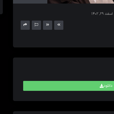
های
بالا
اسفند ۲۹, ۱۴۰۲
و
پایین
برای
کم
و
زیاد
کردن
حجم
صدا
استفاده
کنید.
دانلود