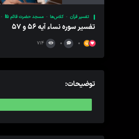
کننده
صدا
تفسیر قرآن
کلاس‌ها
مسجد حضرت قائم 🕌
تفسیر سوره نساء آیه ۵۶ و ۵۷
714
0
0
توضیحات: