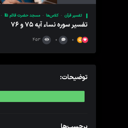
کننده
صدا
تفسیر قرآن
کلاس‌ها
مسجد حضرت قائم 🕌
تفسیر سوره نساء آیه ۷۵ و ۷۶
453
0
0
توضیحات:
برچسب‌ها