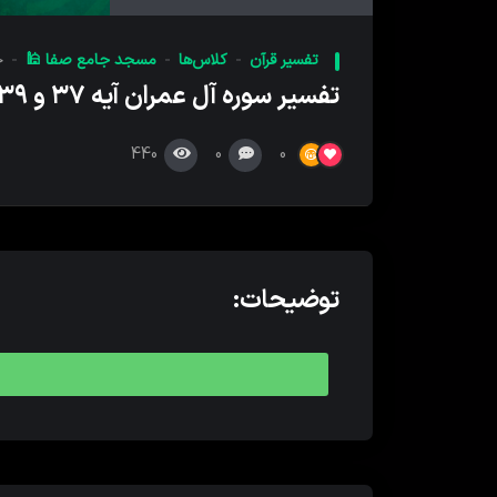
کننده
صدا
تفسیر قرآن
کلاس‌ها
مسجد جامع صفا 🕌
خر
تفسیر سوره آل عمران آیه ۳۷ و ۳۹
440
0
0
توضیحات: