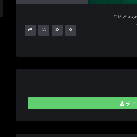
های
بالا
داد ۸, ۱۳۹۸
و
پایین
برای
کم
و
زیاد
کردن
حجم
صدا
استفاده
کنید.
دانلود