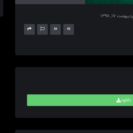
های
بالا
ردیبهشت ۱۷, ۱۳۹۸
و
پایین
برای
کم
و
زیاد
کردن
حجم
صدا
استفاده
کنید.
دانلود