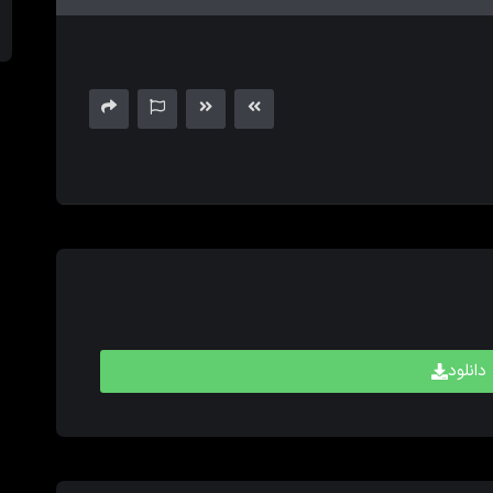
های
بالا
و
پایین
برای
کم
و
زیاد
کردن
حجم
صدا
استفاده
کنید.
دانلود