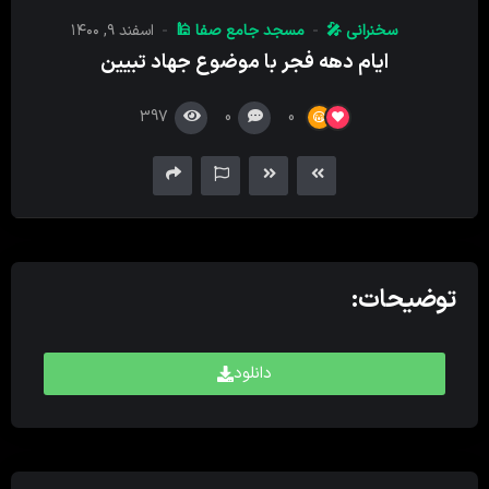
کننده
سخنرانی 🎤
مسجد جامع صفا 🕌
اسفند ۹, ۱۴۰۰
صدا
ایام دهه فجر با موضوع جهاد تبیین
397
0
0
توضیحات:
دانلود