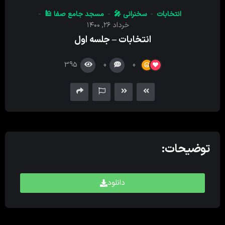
کننده
انتخابات
سخنرانی 🎤
مسجد جامع صفا 🕌
صدا
خرداد ۲۶, ۱۴۰۰
انتخابات – جلسه اول
395
0
0
توضیحات:
دانلود