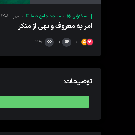
کننده
صدا
سخنرانی 🎤
مسجد جامع صفا 🕌
مهر ۱, ۱۴۰۱
امر به معروف و نهی از منکر
340
0
0
توضیحات: