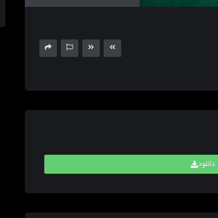
های
بالا
و
پایین
برای
کم
و
زیاد
کردن
حجم
صدا
استفاده
کنید.
دانلود