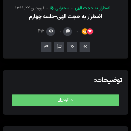
کننده
اضطرار به حجت الهی
سخنرانی 🎤
فروردین ۲۲, ۱۳۹۹
صدا
اضطرار به حجت الهی-جلسه چهارم
412
0
0
توضیحات:
دانلود