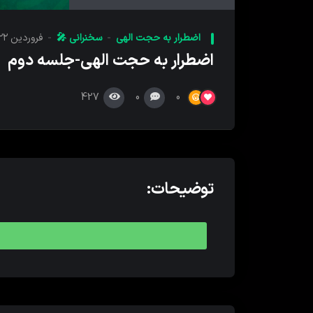
کننده
صدا
اضطرار به حجت الهی
سخنرانی 🎤
فروردین ۲۲, ۱۳۹۹
اضطرار به حجت الهی-جلسه دوم
427
0
0
توضیحات: