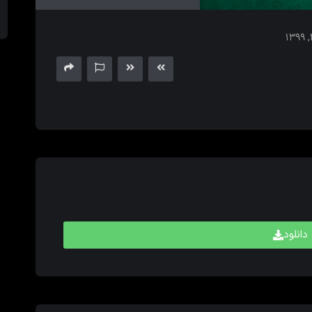
های
بالا
و
پایین
برای
کم
و
زیاد
کردن
حجم
صدا
استفاده
کنید.
دانلود