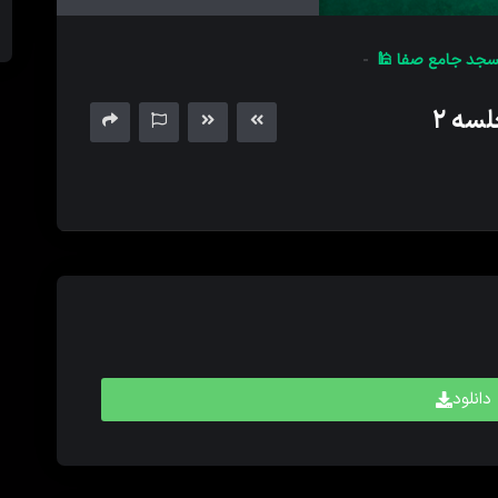
های
بالا
جد جامع صفا 🕌
و
پایین
سه ۲
برای
کم
و
زیاد
کردن
حجم
صدا
استفاده
کنید.
دانلود