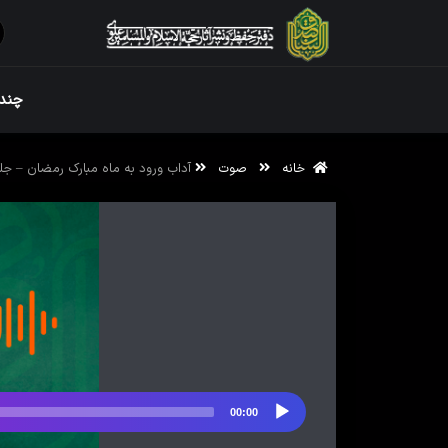
ویژه نامه رم
چندر
خانه
صوت
آداب ورود به ماه مبارک رمضان – جلس
ویژه نامه رم
00:00
پخش