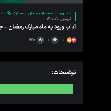
کننده
صدا
آداب ورود به ماه مبارک رمضان
سخنرانی 🎤
مس
فروردین ۲۵, ۱۴۰۱
آداب ورود به ماه مبارک رمضان – جل
425
0
0
توضیحات: