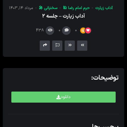
کننده
آداب زیارت
حرم امام رضا 🕌
سخنرانی 🎤
مرداد ۱۴, ۱۴۰۳
صدا
آداب زیارت – جلسه ۲
438
0
0
توضیحات:
دانلود
برچسب‌ها