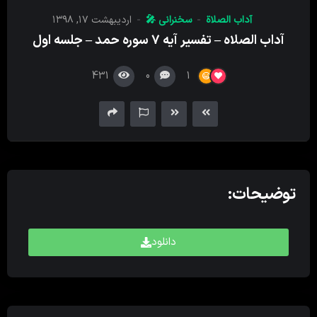
کننده
آداب الصلاة
سخنرانی 🎤
اردیبهشت ۱۷, ۱۳۹۸
صدا
آداب الصلاه – تفسیر آیه ۷ سوره حمد – جلسه اول
431
0
1
توضیحات:
دانلود