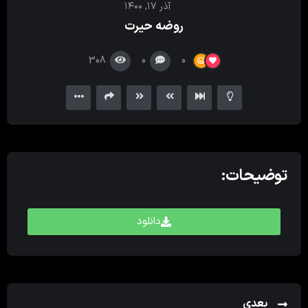
آذر ۱۷, ۱۴۰۰
کننده
روضه حیرت
ویدیو
308
0
0
توضیحات:
دانلود
بعدی