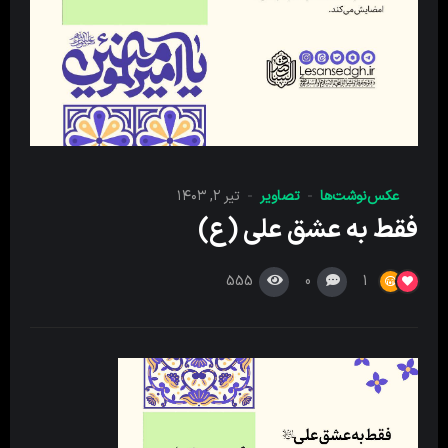
عکس‌نوشت‌ها
تصاویر
تیر ۲, ۱۴۰۳
فقط به عشق علی (ع)
555
0
1