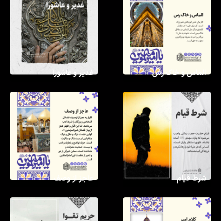
الماس و خاک رس
غدیر و عاشورا
شرط قیام
عاجز از وصف