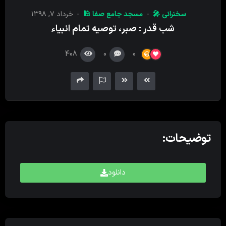
کننده
سخنرانی 🎤
مسجد جامع صفا 🕌
خرداد ۷, ۱۳۹۸
صدا
شب قدر : صبر، توصیه تمام انبیاء
408
0
0
توضیحات:
دانلود