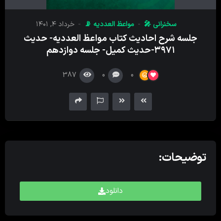
پخش
کننده
سخنرانی 🎤
مواعظ العددیه 📡
خرداد ۴, ۱۴۰۱
صدا
جلسه شرح احادیث کتاب مواعظ العددیه- حدیث
۳۹۷۱-حدیث کمیل- جلسه دوازدهم
387
0
0
توضیحات:
دانلود