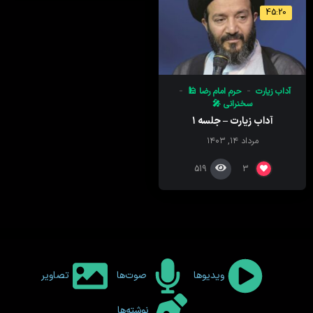
45:20
آداب زیارت
حرم امام رضا 🕌
سخنرانی 🎤
آداب زیارت – جلسه ۱
مرداد ۱۴, ۱۴۰۳
519
3
ویدیوها
صوت‌ها
تصاویر
نوشته‌ها