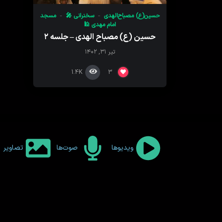
حسین(ع) مصباح‌الهدی
سخنرانی 🎤
مسجد
امام‌ مهدی 🕌
حسین (ع) مصباح الهدی – جلسه ۲
تیر ۳۱, ۱۴۰۲
1.4K
3
ویدیوها
صوت‌ها
تصاویر