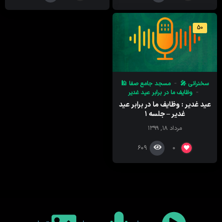
50
سخنرانی 🎤
مسجد جامع صفا 🕌
وظایف ما در برابر عید غدیر
عید غدیر : وظایف ما در برابر عید
غدیر – جلسه ۱
مرداد ۱۸, ۱۳۹۹
609
0