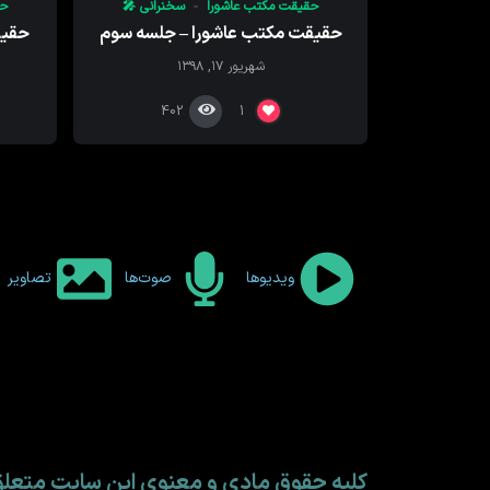
حقیقت مکتب عاشورا
سخنرانی 🎤
حق
حقیقت مکتب عاشورا – جلسه سوم
حقیق
شهریور ۱۷, ۱۳۹۸
402
1
ویدیوها
صوت‌ها
تصاویر
کلیه حقوق مادی و معنوی این سایت متع