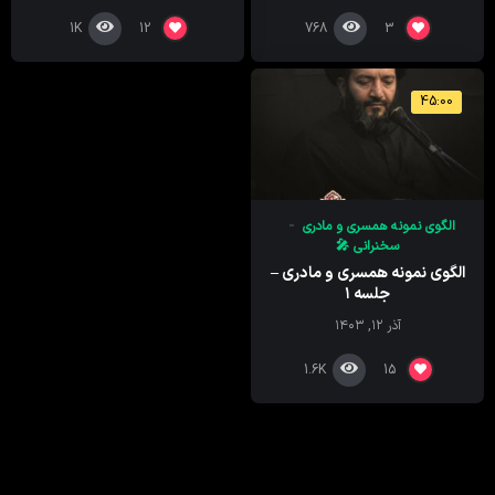
1K
768
12
3
45:00
الگوی نمونه همسری و مادری
سخنرانی 🎤
الگوی نمونه همسری و مادری –
جلسه ۱
آذر ۱۲, ۱۴۰۳
1.6K
15